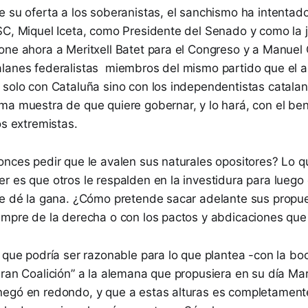
 su oferta a los soberanistas, el sanchismo ha intentado
SC, Miquel Iceta, como Presidente del Senado y como la 
one ahora a Meritxell Batet para el Congreso y a Manuel 
lanes federalistas miembros del mismo partido que el a
 solo con Cataluña sino con los independentistas catalan
a muestra de que quiere gobernar, y lo hará, con el bene
os extremistas.
onces pedir que le avalen sus naturales opositores? Lo 
 es que otros le respalden en la investidura para luego 
le dé la gana. ¿Cómo pretende sacar adelante sus propue
empre de la derecha o con los pactos y abdicaciones q
o que podría ser razonable para lo que plantea -con la b
ran Coalición” a la alemana que propusiera en su día Mar
egó en redondo, y que a estas alturas es completamente