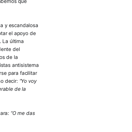
 sabemos que
sa y escandalosa
tar el apoyo de
. La última
dente del
os de la
istas antisistema
se para facilitar
mo decir:
“Yo voy
rable de la
lara:
“O me das