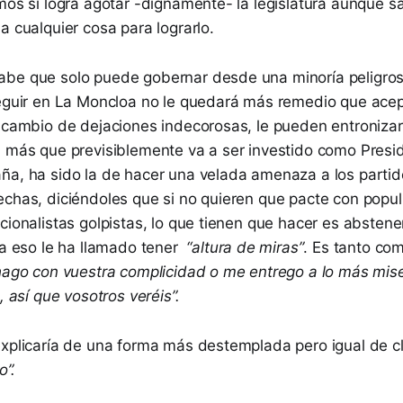
emos si logra agotar -dignamente- la legislatura aunque
a cualquier cosa para lograrlo.
be que solo puede gobernar desde una minoría peligro
seguir en La Moncloa no le quedará más remedio que acep
a cambio de dejaciones indecorosas, le pueden entronizar
 más que previsiblemente va a ser investido como Presi
ña, ha sido la de hacer una velada amenaza a los partid
echas, diciéndoles que si no quieren que pacte con popul
cionalistas golpistas, lo que tienen que hacer es abstener
 a eso le ha llamado tener
“altura de miras”
. Es tanto co
 hago con vuestra complicidad o me entrego a lo más mise
, así que vosotros veréis”.
explicaría de una forma más destemplada pero igual de c
o”.