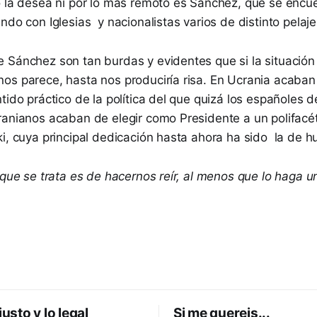
o la desea ni por lo más remoto es Sánchez, que se enc
ndo con Iglesias y nacionalistas varios de distinto pelaje
 Sánchez son tan burdas y evidentes que si la situación
os parece, hasta nos produciría risa. En Ucrania acaba
tido práctico de la política del que quizá los españoles
ranianos acaban de elegir como Presidente a un polifacét
i, cuya principal dedicación hasta ahora ha sido la de h
 que se trata es de hacernos reír, al menos que lo haga un
justo y lo legal
Si me quereis...