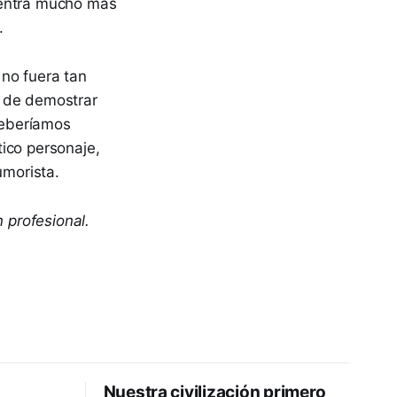
uentra mucho más
.
 no fuera tan
n de demostrar
 deberíamos
ico personaje,
umorista.
 profesional.
Nuestra civilización primero