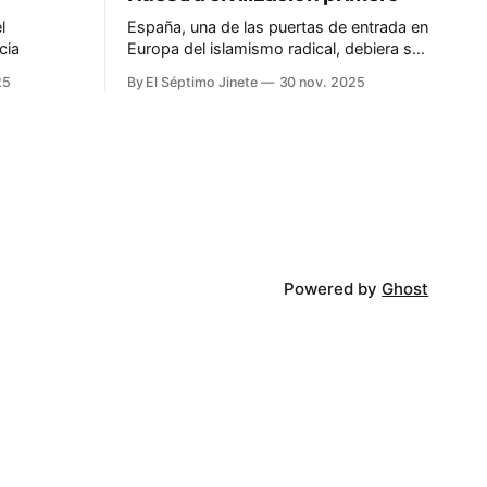
l
España, una de las puertas de entrada en
cia
Europa del islamismo radical, debiera ser
más prudente
25
By El Séptimo Jinete
30 nov. 2025
Powered by
Ghost