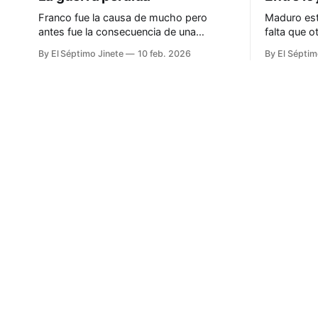
Franco fue la causa de mucho pero
Maduro est
antes fue la consecuencia de una
falta que 
república nefasta y nefanda
comparecien
By El Séptimo Jinete
10 feb. 2026
By El Séptim