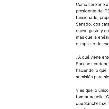
Como corolario de
presidente del P
funcionado, prop
Senado, dos cata
nuevo gesto y no
más que la enésim
o implícito de es
¿A qué viene ent
Sánchez pretender
haciendo lo que 
sumisión para si
Y es que lo únic
formar aquella “G
que Sánchez se n