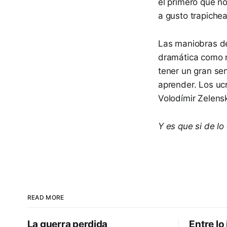
el primero que n
a gusto trapichea
Las maniobras de
dramática como n
tener un gran sen
aprender. Los uc
Volodímir Zelensk
Y es que si de lo
READ MORE
La guerra perdida
Entre lo 