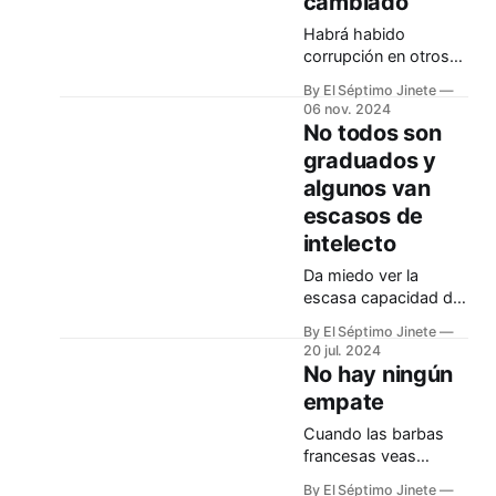
cambiado
Habrá habido
corrupción en otros
partidos (como
By El Séptimo Jinete
también en el suyo).
06 nov. 2024
Pero ahora hay que
No todos son
juzgar lo de ahora. No
graduados y
intenten confundir
algunos van
poniendo el ventilador
en marcha.
escasos de
intelecto
Da miedo ver la
escasa capacidad de
muchos de nuestros
By El Séptimo Jinete
políticos
20 jul. 2024
No hay ningún
empate
Cuando las barbas
francesas veas
pelar….
By El Séptimo Jinete