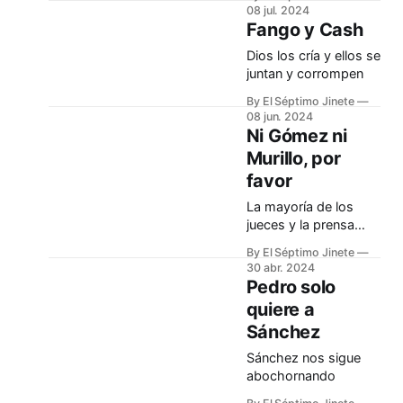
08 jul. 2024
Fango y Cash
Dios los cría y ellos se
juntan y corrompen
By El Séptimo Jinete
08 jun. 2024
Ni Gómez ni
Murillo, por
favor
La mayoría de los
jueces y la prensa
libre no se dejarán
By El Séptimo Jinete
manipular por
30 abr. 2024
Sánchez
Pedro solo
quiere a
Sánchez
Sánchez nos sigue
abochornando