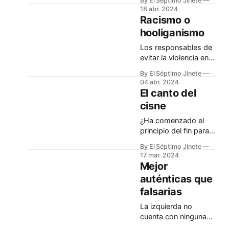
By El Séptimo Jinete
18 abr. 2024
Racismo o
hooliganismo
Los responsables de
evitar la violencia en
las gradas de los
By El Séptimo Jinete
estadios están a otra
04 abr. 2024
cosa
El canto del
cisne
¿Ha comenzado el
principio del fin para
el sanchismo?
By El Séptimo Jinete
17 mar. 2024
Mejor
auténticas que
falsarias
La izquierda no
cuenta con ninguna
lideresa creíble