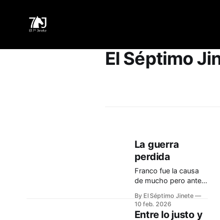
El Séptimo Ji
La guerra
perdida
Franco fue la causa
de mucho pero antes
fue la consecuencia
By El Séptimo Jinete
de una república
10 feb. 2026
nefasta y nefanda
Entre lo justo y