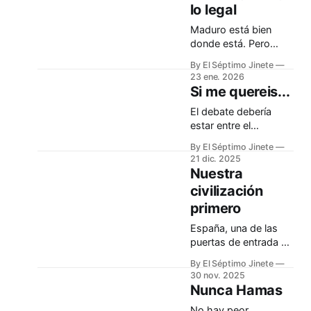
lo legal
Maduro está bien
donde está. Pero
hace falta que otros
By El Séptimo Jinete
muchos acaben
23 ene. 2026
compareciendo ante
Si me quereis...
la justicia
El debate debería
estar entre el
liberalismo y la
By El Séptimo Jinete
socialdemocracia
21 dic. 2025
Nuestra
civilización
primero
España, una de las
puertas de entrada en
Europa del islamismo
By El Séptimo Jinete
radical, debiera ser
30 nov. 2025
más prudente
Nunca Hamas
No hay peor