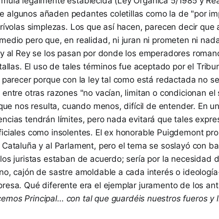
rmula legalmente establecida (Ley Orgánica 5/1985 y Re
 algunos añaden pedantes coletillas como la de "por imp
frívolas simplezas. Los que así hacen, parecen decir que
medio pero que, en realidad, ni juran ni prometen ni nad
n y al Rey se los pasan por donde los emperadores roman
atallas. El uso de tales términos fue aceptado por el Tribu
al parecer porque con la ley tal como está redactada no 
 entre otras razones "no vacían, limitan o condicionan el
o que nos resulta, cuando menos, difícil de entender. En 
ncias tendrán límites, pero nada evitará que tales expre
ficiales como insolentes. El ex honorable Puigdemont pro
e Cataluña y al Parlament, pero el tema se soslayó con b
los juristas estaban de acuerdo; sería por la necesidad d
ino, cajón de sastre amoldable a cada interés o ideologí
presa. Qué diferente era el ejemplar juramento de los an
emos Principal… con tal que guardéis nuestros fueros y li