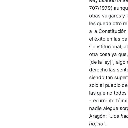
Rey usando la fó
707/1979) aunque
otras vulgares y 
les queda otro re
a la Constitució
el éxito en las b
Constitucional, 
otra cosa ya que,
[de la ley]", alg
derecho las sente
siendo tan super
solo al pueblo d
las que no todos 
-recurrente térm
nadie alegue sor
Aragón:
"…os hac
no, no"
.