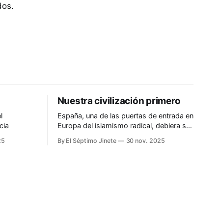
dos.
Nuestra civilización primero
l
España, una de las puertas de entrada en
cia
Europa del islamismo radical, debiera ser
más prudente
25
By El Séptimo Jinete
30 nov. 2025