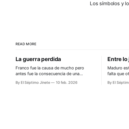
Los símbolos y lo
READ MORE
La guerra perdida
Entre lo 
Franco fue la causa de mucho pero
Maduro est
antes fue la consecuencia de una
falta que 
república nefasta y nefanda
comparecien
By El Séptimo Jinete
10 feb. 2026
By El Séptim