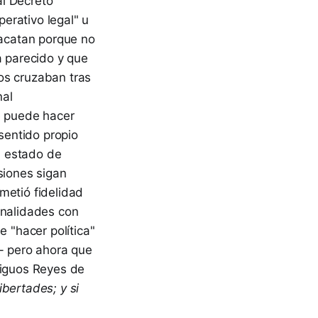
al Decreto
erativo legal" u
 acatan porque no
a parecido y que
os cruzaban tras
nal
se puede hacer
 sentido propio
un estado de
siones sigan
metió fidelidad
analidades con
e "hacer política"
a- pero ahora que
tiguos Reyes de
bertades; y si