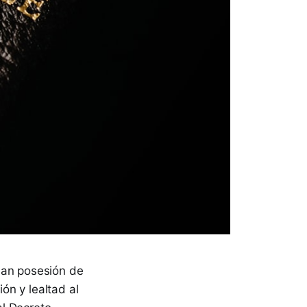
man posesión de
ón y lealtad al