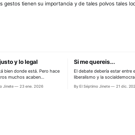
s gestos tienen su importancia y de tales polvos tales lo
justo y lo legal
Si me quereis...
á bien donde está. Pero hace
El debate debería estar entre e
otros muchos acaben
liberalismo y la socialdemocra
do ante la justicia
o Jinete
23 ene. 2026
By El Séptimo Jinete
21 dic. 20