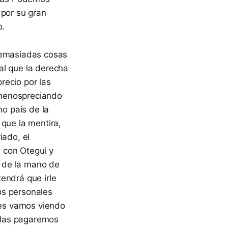
 por su gran
o.
 demasiadas cosas
al que la derecha
recio por las
s menospreciando
mo país de la
 que la mentira,
iado, el
 con Otegui y
o de la mano de
endrá que irle
os personales
les vamos viendo
 las pagaremos