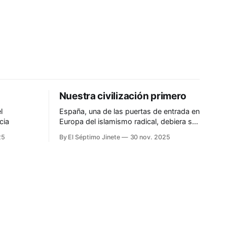
Nuestra civilización primero
l
España, una de las puertas de entrada en
cia
Europa del islamismo radical, debiera ser
más prudente
25
By El Séptimo Jinete
30 nov. 2025