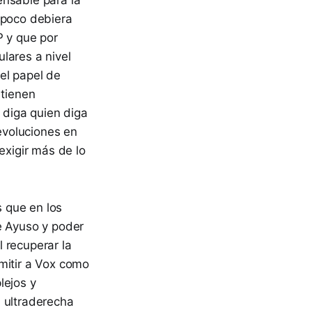
mpoco debiera
P y que por
lares a nivel
el papel de
 tienen
 diga quien diga
revoluciones en
exigir más de lo
 que en los
e Ayuso y poder
 recuperar la
mitir a Vox como
lejos y
a ultraderecha