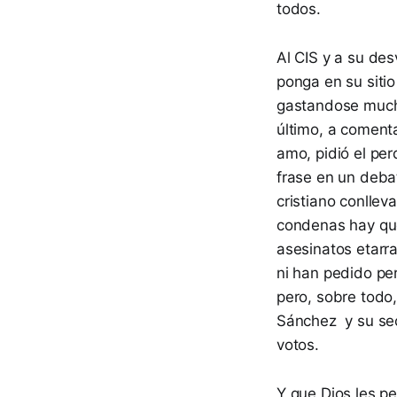
todos.
Al CIS y a su des
ponga en su siti
gastandose mucho
último, a comenta
amo, pidió el per
frase en un deba
cristiano conllev
condenas hay que
asesinatos etarra
ni han pedido pe
pero, sobre todo,
Sánchez y su sec
votos.
Y que Dios les p