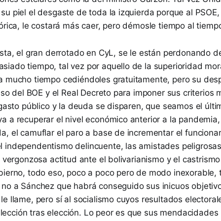
su piel el desgaste de toda la izquierda porque al PSOE,
órica, le costará más caer, pero démosle tiempo al tiemp
ista, el gran derrotado en CyL, se le están perdonando
iado tiempo, tal vez por aquello de la superioridad mor
a mucho tiempo cediéndoles gratuitamente, pero su desp
 uso del BOE y el Real Decreto para imponer sus criterio
 gasto público y la deuda se disparen, que seamos el últi
a a recuperar el nivel económico anterior a la pandemia,
, el camuflar el paro a base de incrementar el funcionar
 independentismo delincuente, las amistades peligrosas
a vergonzosa actitud ante el bolivarianismo y el castrism
bierno, todo eso, poco a poco pero de modo inexorable, t
 no a Sánchez que habrá conseguido sus inicuos objetiv
e llame, pero sí al socialismo cuyos resultados electora
ección tras elección. Lo peor es que sus mendacidades