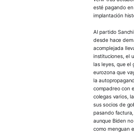
esté pagando en 
implantación hist
Al partido Sanch
desde hace demas
acomplejada llev
instituciones, el
las leyes, que el
eurozona que vay
la autopropaganda
compadreo con el
colegas varios, l
sus socios de go
pasando factura,
aunque Biden no l
como menguan el