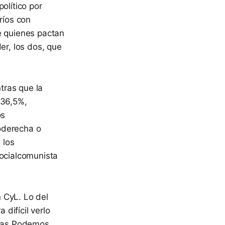
olítico por
ríos con
e quienes pactan
er, los dos, que
tras que la
 36,5%,
os
oderecha o
 los
socialcomunista
 CyL. Lo del
difícil verlo
nidas Podemos