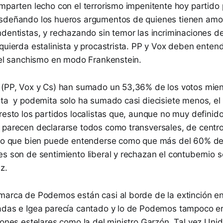
mparten lecho con el terrorismo impenitente hoy partido p
sdeñando los hueros argumentos de quienes tienen amo
ndentistas, y rechazando sin temor las incriminaciones d
quierda estalinista y procastrista. PP y Vox deben entend
s el sanchismo en modo Frankenstein.
 (PP, Vox y Cs) han sumado un 53,36% de los votos mien
sta y podemita solo ha sumado casi diecisiete menos, el
resto los partidos localistas que, aunque no muy definid
 parecen declararse todos como transversales, de centr
 lo que bien puede entenderse como que más del 60% de
es son de sentimiento liberal y rechazan el contubernio 
z.
marca de Podemos están casi al borde de la extinción en
adas e Igea parecía cantado y lo de Podemos tampoco era 
ciones estelares como la del ministro Garzón. Tal vez U