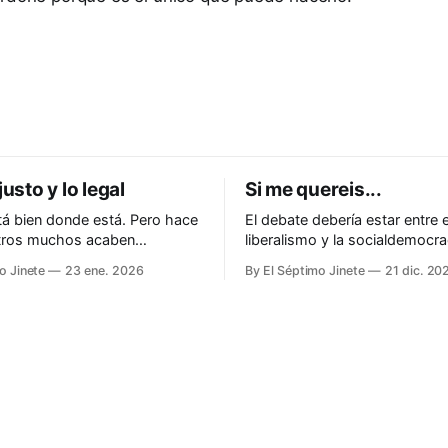
justo y lo legal
Si me quereis...
á bien donde está. Pero hace
El debate debería estar entre e
otros muchos acaben
liberalismo y la socialdemocra
do ante la justicia
o Jinete
23 ene. 2026
By El Séptimo Jinete
21 dic. 20