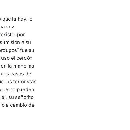
 que la hay, le
ma vez,
esisto, por
 sumisión a su
erdugos” fue su
cluso el perdón
o en la mano las
entos casos de
e los terroristas
orque no pueden
él, su señorito
rlo a cambio de