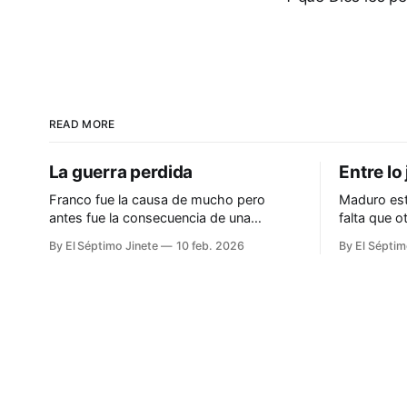
READ MORE
La guerra perdida
Entre lo 
Franco fue la causa de mucho pero
Maduro est
antes fue la consecuencia de una
falta que 
república nefasta y nefanda
comparecien
By El Séptimo Jinete
10 feb. 2026
By El Séptim