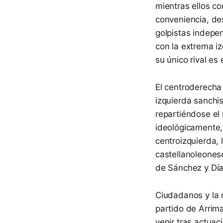
mientras ellos co
conveniencia, de
golpistas indepe
con la extrema iz
su único rival e
El centroderecha
izquierda sanchi
repartiéndose el 
ideológicamente,
centroizquierda,
castellanoleones
de Sánchez y Día
Ciudadanos y la 
partido de Arrim
venir tras actua