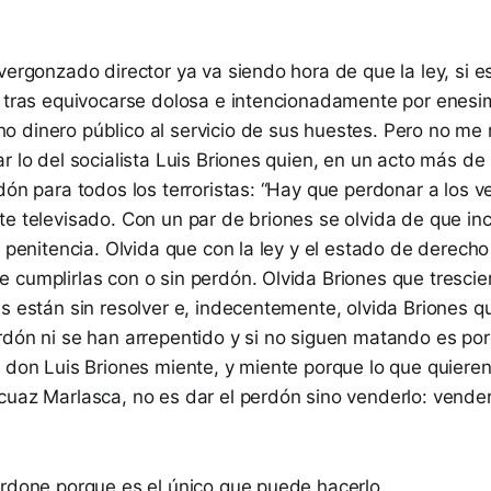
vergonzado director ya va siendo hora de que la ley, si es
o tras equivocarse dolosa e intencionadamente por enesi
 dinero público al servicio de sus huestes. Pero no me r
r lo del socialista Luis Briones quien, en un acto más de
dón para todos los terroristas: “Hay que perdonar a los v
te televisado. Con un par de briones se olvida de que in
a penitencia. Olvida que con la ley y el estado de derech
 cumplirlas con o sin perdón. Olvida Briones que tresci
s están sin resolver e, indecentemente, olvida Briones qu
rdón ni se han arrepentido y si no siguen matando es p
 don Luis Briones miente, y miente porque lo que quieren 
uaz Marlasca, no es dar el perdón sino venderlo: vende
erdone porque es el único que puede hacerlo.