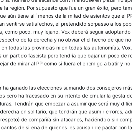
e la región. Por supuesto que fue un gran éxito, pero ta
ue aún tiene allí menos de la mitad de asientos que el P
 sentirse satisfechos, el pretendido sorpasso a los popu
ja, como poco, muy lejano. Vox deberá seguir adoptando 
espectro de la derecha y no obviar el el hecho de que no
 en todas las provincias ni en todas las autonomías. Vox,
es un partido fascista pero tendría que bajar un poco de 
jar de mirar al PP como si fuera el enemigo a batir y no 
ar ha ganado las elecciones sumando dos consejeros más
ios pero ha fracasado en su intento de emular la gesta d
duras. Tendrán que empezar a asumir que será muy difícil
derecha en solitario, que tendrán que asumir errores, ad
 respeto) de compañía sin atacarles, haciéndolo sin comp
 cantos de sirena de quienes les acusan de pactar con l