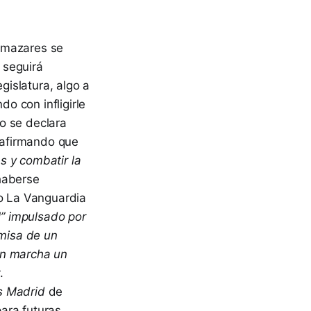
amazares se
 seguirá
gislatura, algo a
o con infligirle
o se declara
 afirmando que
as y combatir la
haberse
co La Vanguardia
l” impulsado por
emisa de un
en marcha un
.
 Madrid
de
ara futuras