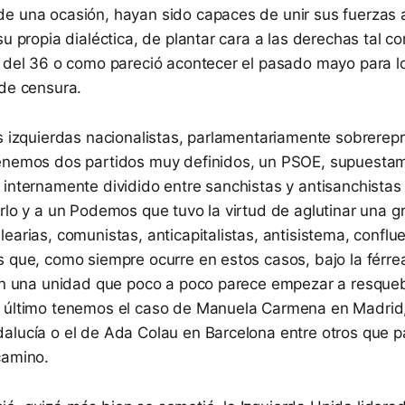
e una ocasión, hayan sido capaces de unir sus fuerzas a 
su propia dialéctica, de plantar cara a las derechas tal c
 del 36 o como pareció acontecer el pasado mayo para log
 de censura.
as izquierdas nacionalistas, parlamentariamente sobrere
tenemos dos partidos muy definidos, un PSOE, supuesta
 internamente dividido entre sanchistas y antisanchista
irlo y a un Podemos que tuvo la virtud de aglutinar una 
earias, comunistas, anticapitalistas, antisistema, conflue
s que, como siempre ocurre en estos casos, bajo la férr
ron una unidad que poco a poco parece empezar a resque
 último tenemos el caso de Manuela Carmena en Madrid,
alucía o el de Ada Colau en Barcelona entre otros que p
camino.