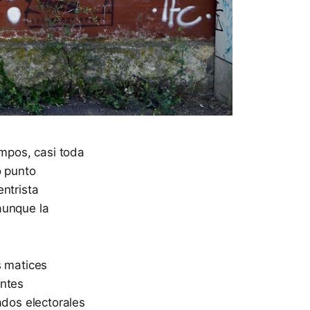
empos, casi toda
o punto
ntrista
aunque la
s matices
entes
ados electorales