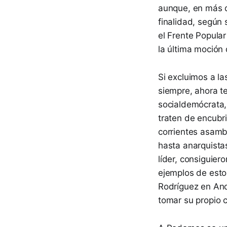
aunque, en más d
finalidad, según 
el Frente Popular
la última moción
Si excluimos a l
siempre, ahora 
socialdemócrata,
traten de encubr
corrientes asambl
hasta anarquista
líder, consiguie
ejemplos de esto
Rodríguez en And
tomar su propio 