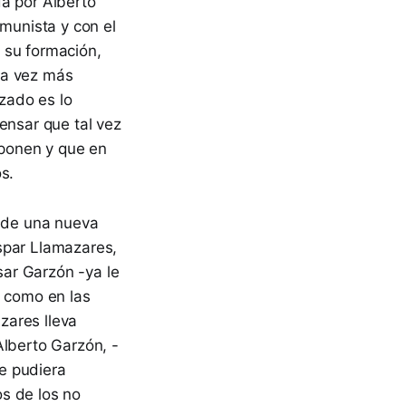
da por Alberto
omunista y con el
 su formación,
da vez más
zado es lo
ensar que tal vez
ponen y que en
s.
e de una nueva
spar Llamazares,
asar Garzón -ya le
o como en las
zares lleva
Alberto Garzón, -
e pudiera
s de los no