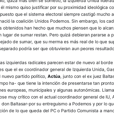
ó, quizá más bien se sometió, la Izquierda Unida lidera
él mismo quiso justificar por su proximidad ideológica c
puesto que el sistema electoral siempre castigó mucho a
nació la coalición Unidos Podemos. Sin embargo, los ca
s obtenidos han hecho que muchos piensen que lo alcan
n lugar de sumar restan. Pero quizá debieran pararse a p
ejado de sumar, que su merma es más real de lo que su
 separado podría ser que obtuvieran aun peores resultado
 las izquierdas radicales parecen estar de nuevo al bord
es que el ex coordinador general de Izquierda Unida, Ga
 nuevo partido político,
Actúa
, junto con el ex juez Balt
empo ha- que tiene la intención de presentarse tan pront
nes europeas, municipales y algunas autonómicas. Llama
se muy crítico con el actual coordinador general de IU, 
 don Baltasar-por su entreguismo a Podemos y por lo qu
ución de lo que queda del PC o Partido Comunista a mano