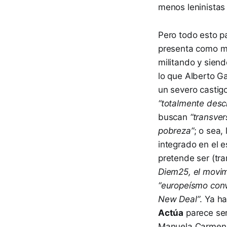
menos leninistas
Pero todo esto p
presenta como má
militando y siend
lo que Alberto G
un severo castig
“totalmente descr
buscan
“transver
pobreza”
; o sea,
integrado en el 
pretende ser (tra
Diem25, el movimi
“europeísmo conv
New Deal”
. Ya h
Actúa
parece ser
Manuela Carmena 