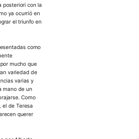
posteriori con la
omo ya ocurrió en
rar el triunfo en
presentadas como
mente
s por mucho que
gran variedad de
ncias varias y
ea mano de un
brajarse. Como
 el de Teresa
arecen querer