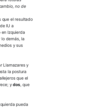
cambio, no de
 que el resultado
de IU a
 en Izquierda
r lo demás, la
medios y sus
ar Llamazares y
usta la postura
allejeros que el
rece; y
dos
, que
izquierda pueda