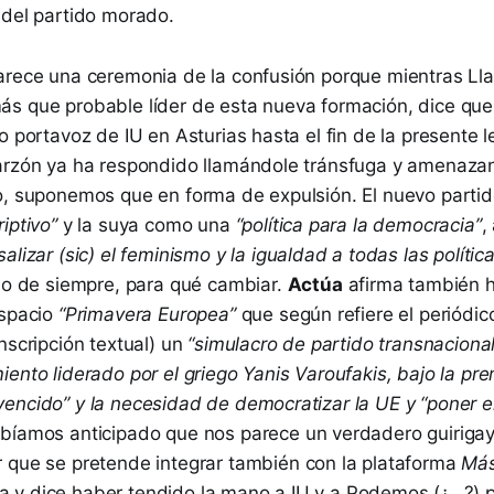
 del partido morado.
arece una ceremonia de la confusión porque mientras Ll
s que probable líder de esta nueva formación, dice que
o portavoz de IU en Asturias hasta el fin de la presente le
arzón ya ha respondido llamándole tránsfuga y amenazand
o, suponemos que en forma de expulsión. El nuevo partid
iptivo”
y la suya como una
“política para la democracia”
,
salizar (sic) el feminismo y la igualdad a todas las polític
 lo de siempre, para qué cambiar.
Actúa
afirma también 
espacio
“Primavera Europea”
que según refiere el periódi
nscripción textual) un
“simulacro de partido transnaciona
ento liderado por el griego Yanis Varoufakis, bajo la pr
encido” y la necesidad de democratizar la UE y “poner 
abíamos anticipado que nos parece un verdadero guirigay
 que se pretende integrar también con la plataforma
Más
y dice haber tendido la mano a IU y a Podemos (¿...?) p