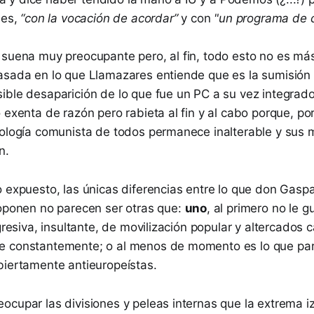
les,
“con la vocación de acordar”
y con
"un programa de 
 suena muy preocupante pero, al fin, todo esto no es más
asada en lo que Llamazares entiende que es la sumisión 
ible desaparición de lo que fue un PC a su vez integrado
 exenta de razón pero rabieta al fin y al cabo porque, po
eología comunista de todos permanece inalterable y sus 
n.
o expuesto, las únicas diferencias entre lo que don Gasp
roponen no parecen ser otras que:
uno
, al primero no le g
gresiva, insultante, de movilización popular y altercados c
e constantemente; o al menos de momento es lo que pa
biertamente antieuropeístas.
ocupar las divisiones y peleas internas que la extrema 