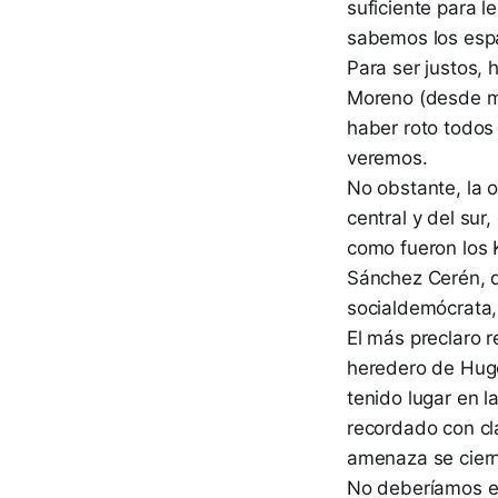
suficiente para l
sabemos los espa
Para ser justos, 
Moreno (desde ma
haber roto todos
veremos.
No obstante, la 
central y del sur
como fueron los 
Sánchez Cerén, 
socialdemócrata,
El más preclaro r
heredero de Hugo
tenido lugar en 
recordado con cl
amenaza se ciern
No deberíamos ec