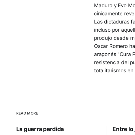
Maduro y Evo Mor
cínicamente reve
Las dictaduras f
incluso por aquel
produjo desde má
Oscar Romero has
aragonés "Cura P
resistencia del p
totalitarismos e
READ MORE
La guerra perdida
Entre lo 