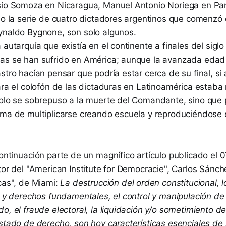
sio Somoza en Nicaragua, Manuel Antonio Noriega en P
 o la serie de cuatro dictadores argentinos que comenzó 
ynaldo Bygnone, son solo algunos.
 autarquía que existía en el continente a finales del sigl
as se han sufrido en América; aunque la avanzada edad 
stro hacían pensar que podría estar cerca de su final, si
cara el colofón de las dictaduras en Latinoamérica estab
solo se sobrepuso a la muerte del Comandante, sino que
rma de multiplicarse creando escuela y reproduciéndose 
ontinuación parte de un magnífico artículo publicado el 
tor del "American Institute for Democracie", Carlos Sánch
cas", de Miami:
La destrucción del orden constitucional, l
d y derechos fundamentales, el control y manipulación de
o, el fraude electoral, la liquidación y/o sometimiento de 
estado de derecho, son hoy características esenciales de