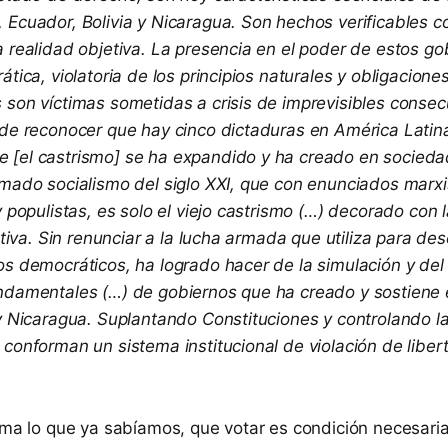
Ecuador, Bolivia y Nicaragua. Son hechos verificables co
 realidad objetiva. La presencia en el poder de estos go
ática, violatoria de los principios naturales y obligacione
 son víctimas sometidas a crisis de imprevisibles conse
 de reconocer que hay cinco dictaduras en América Latin
 [el castrismo] se ha expandido y ha creado en socied
amado socialismo del siglo XXI, que con enunciados marxi
y populistas, es solo el viejo castrismo (…) decorado con 
ativa. Sin renunciar a la lucha armada que utiliza para des
s democráticos, ha logrado hacer de la simulación y del 
ndamentales (…) de gobiernos que ha creado y sostiene
y Nicaragua. Suplantando Constituciones y controlando la
 conforman un sistema institucional de violación de libe
irma lo que ya sabíamos, que votar es condición necesar