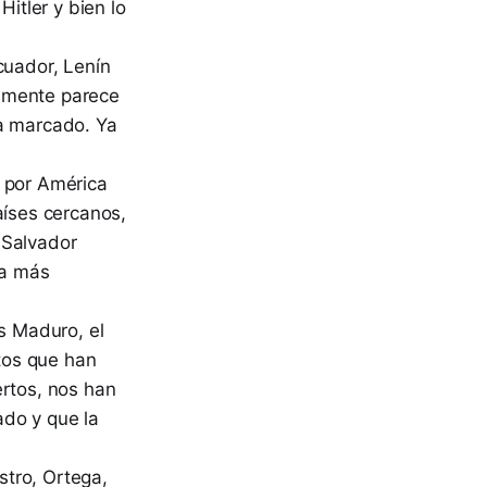
Hitler y bien lo
cuador, Lenín
vamente parece
ía marcado. Ya
e por América
aíses cercanos,
 Salvador
ea más
ás Maduro, el
tos que han
ertos, nos han
ado y que la
stro, Ortega,