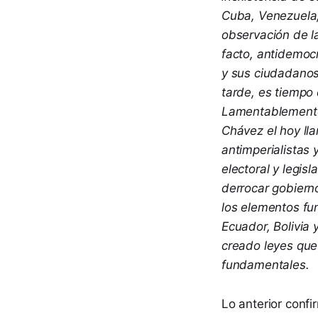
Cuba, Venezuela, 
observación de la
facto, antidemocr
y sus ciudadanos
tarde, es tiempo
Lamentablemente
Chávez el hoy ll
antimperialistas 
electoral y legisl
derrocar gobierno
los elementos fu
Ecuador, Bolivia 
creado leyes que
fundamentales.
Lo anterior conf