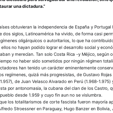
taurar una dictadura.”
íses obtuvieran la independencia de España y Portugal
dos siglos, Latinoamérica ha vivido, de forma casi per
gímenes oligárquicos o autoritarios, lo que ha contribui
ellos no hayan podido lograr el desarrollo social y econ
ban y merecían. Tan solo Costa Rica -y Méjico, según o
iempo no haber sido sometidos por ningún régimen totalit
ictadores han tenido un carácter eminentemente conserv
os regímenes, quizá más progresistas, de Gustavo Rojas P
.957), de Juan Velasco Alvarado en Perú (1.968-1.975) y 
sta por antonomasia, la cubana del clan de los Castro, q
pueblo desde 1.959 y cuyo fin aun no se vislumbra.
 que los totalitarismos de corte fascista fueron mayoría 
 Alfredo Stroessner en Paraguay, Hugo Banzer en Bolivia,