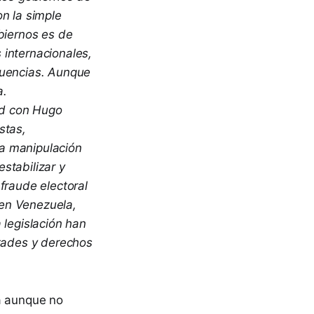
n la simple
biernos es de
s internacionales,
cuencias. Aunque
a.
ad con Hugo
stas,
la manipulación
estabilizar y
fraude electoral
 en Venezuela,
 legislación han
rtades y derechos
ia aunque no