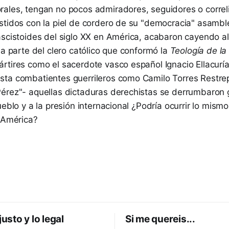
ales, tengan no pocos admiradores, seguidores o correli
stidos con la piel de cordero de su "democracia" asamble
ascistoides del siglo XX en América, acabaron cayendo a
la parte del clero católico que conformó la
Teología de la 
rtires como el sacerdote vasco español Ignacio Ellacur
ta combatientes guerrileros como Camilo Torres Restrep
érez"- aquellas dictaduras derechistas se derrumbaron g
ueblo y a la presión internacional ¿Podría ocurrir lo mism
n América?
justo y lo legal
Si me quereis...