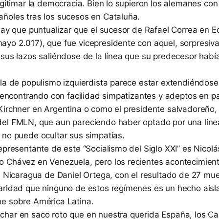
egitimar la democracia. Bien lo supieron los alemanes con 
ñoles tras los sucesos en Cataluña.
hay que puntualizar que el sucesor de Rafael Correa en E
yo 2.017), que fue vicepresidente con aquel, sorpresi
 sus lazos saliéndose de la línea que su predecesor hab
ola de populismo izquierdista parece estar extendiéndos
, encontrando con facilidad simpatizantes y adeptos en p
Kirchner en Argentina o como el presidente salvadoreño,
del FMLN, que aun pareciendo haber optado por una lín
 no puede ocultar sus simpatías.
epresentante de este “Socialismo del Siglo XXI” es Nicol
 Chávez en Venezuela, pero los recientes acontecimien
la Nicaragua de Daniel Ortega, con el resultado de 27 mu
aridad que ninguno de estos regímenes es un hecho aisl
e sobre América Latina.
har en saco roto que en nuestra querida España, los Ca