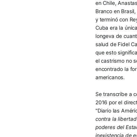
en Chile, Anasta
Branco en Brasil,
y terminó con Re
Cuba era la única
longeva de cuant
salud de Fidel Ca
que esto signifi
el castrismo no 
encontrado la fo
americanos.
Se transcribe a c
2016 por el direc
"Diario las Améri
contra la liberta
poderes del Estad
inexistencia de 