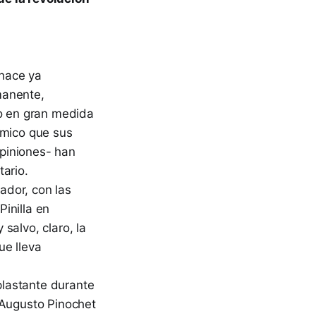
 hace ya
manente,
do en gran medida
ómico que sus
piniones- han
ario.
ador, con las
inilla en
salvo, claro, la
ue lleva
aplastante durante
 Augusto Pinochet