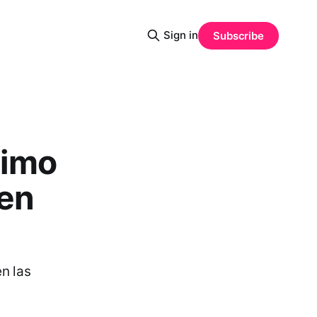
Sign in
Subscribe
timo
 en
n las