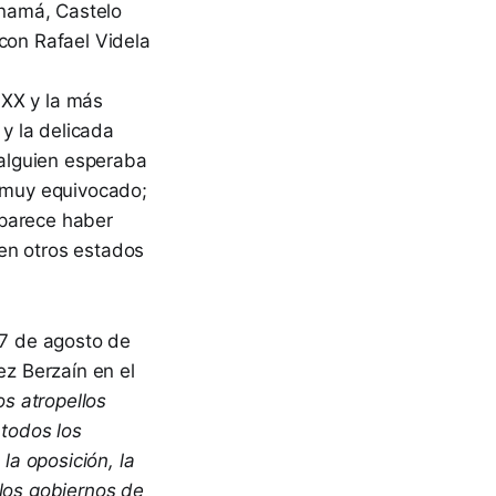
anamá, Castelo
con Rafael Videla
o XX y la más
y la delicada
 alguien esperaba
a muy equivocado;
 parece haber
en otros estados
07 de agosto de
ez Berzaín en el
os atropellos
 todos los
la oposición, la
 los gobiernos de