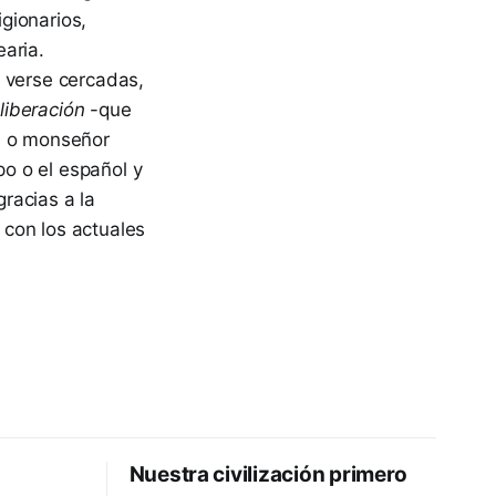
gionarios,
aria.
l verse cercadas,
liberación
-que
ía o monseñor
o o el español y
racias a la
o con los actuales
Nuestra civilización primero