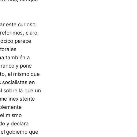
ar este curioso
eferimos, claro,
cópico parece
torales
ma también a
Franco y pone
cto, el mismo que
 socialistas en
l sobre la que un
rme inexistente
ablemente
 el mismo
do y declara
 del gobierno que