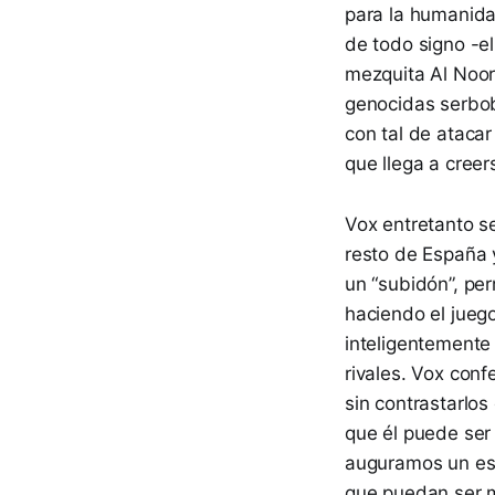
para la humanida
de todo signo -el
mezquita Al Noor 
genocidas serbob
con tal de atacar
que llega a creer
Vox entretanto s
resto de España y
un “subidón”, pe
haciendo el jueg
inteligentemente 
rivales. Vox conf
sin contrastarlos
que él puede ser 
auguramos un estr
que puedan ser m