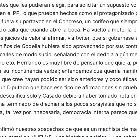
tes que les pudieran elegir, para solicitar un supuesto vot
en el PP, lo que prueban hechos como el protagonizado 
 fuera su portavoz en el Congreso, un corifeo que siemp
o calla que cuando abre la boca. Ha vuelto a meter la pa
 juicios de valor al afirmar, vía twiter, que si gobernase e
 niños de Godella hubiera sido aprovechado por sus cont
tacarles de modo sucio, señalando con el dedo a algún m
creto. Hernando es muy libre de pensar lo que quiera, p
or su incontinencia verbal; entendemos que querría manif
 que cree hayan podido ser sido anteriores y poco étic
 un Diputado que hace ese tipo de afirmaciones sin prue
 descalifica solo y Casado debiera haber tomado nota e
e ha terminado de diezmar a los pocos sorayistas que no 
a, tal vez por innecesaria, democracia interna parece que
onfirmó nuestras sospechas de que es un machista de ma