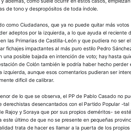
o y además, como suele ocurrir en estos casos, empiezan 
as de tono y despropósitos de toda índole.
ido como Ciudadanos, que ya no puede quitar más votos 
der adeptos por la izquierda, a lo que ayuda el reciente
n las Primarias de Castilla-León y que pudiera no ser el
ar fichajes impactantes al más puro estilo Pedro Sánche
n una posible bajada en intención de voto; hay hasta qui
ifestación de Colón también le podría haber hecho perder
a izquierda, aunque esos comentarios pudieran ser inter
ente dificil de calibrar.
 tenor de lo que se observa, el PP de Pablo Casado no pu
e derechistas desencantados con el Partido Popular -ta
de Rajoy y Soraya que por sus propios deméritos- se es
a este último de que no se presente en pequeñas provinci
alidad trata de hacer es llamar a la puerta de los propio