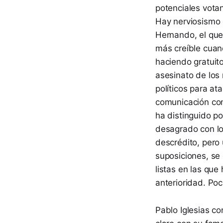
potenciales votan
Hay nerviosismo 
Hernando, el que
más creíble cuand
haciendo gratuitos
asesinato de los
políticos para a
comunicación con
ha distinguido p
desagrado con lo
descrédito, pero
suposiciones, se
listas en las qu
anterioridad. Poc
Pablo Iglesias c