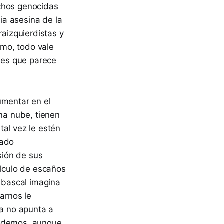
uchos genocidas
tia asesina de la
raizquierdistas y
mo, todo vale
l es que parece
umentar en el
una nube, tienen
tal vez le estén
rado
sión de sus
álculo de escaños
 Abascal imagina
arnos le
ca no apunta a
Podemos, aunque