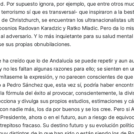
d. Por supuesto ignora, por ejemplo, que entre otros m
 terrorismo sí que es transversal- que inspiraron a la bes
de Christchurch, se encuentran los ultranacionalistas ult
osnios Radovan Karadzic y Ratko Mladic. Pero da lo mis
 al adversario. Y lo más inquietante para su salud menta
se sus propias obnubilaciones.
e ha creído que lo de Andalucía se puede repetir y aun a
 no les faltan algunas razones para ello; se sienten en 
rmítaseme la expresión, y no parecen conscientes de que 
o a Pedro Sánchez que, esta vez sí, podría haber encont
la fórmula del éxito al provocar, conscientemente, la divi
ecciona y divulga sus propios estudios, estimaciones y c
 con nadie más, los da por buenos y se los cree. Pero si
Presidente, ahora o en el futuro, aun a riesgo de equivoc
epitoso fracaso. Su destino futuro y su evolución políti
uy distintos de lo que han sido o están siendo los de 