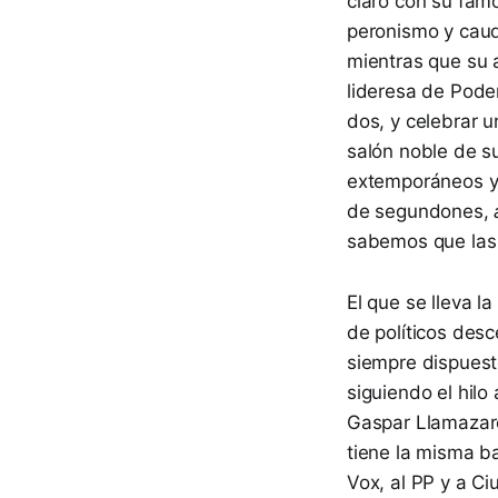
claro con su fam
peronismo y caudi
mientras que su 
lideresa de Pode
dos, y celebrar 
salón noble de s
extemporáneos ya
de segundones,
sabemos que las 
El que se lleva la
de políticos desc
siempre dispuesto
siguiendo el hilo
Gaspar Llamazare
tiene la misma b
Vox, al PP y a Ci