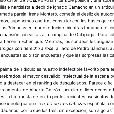
oso cartel de VU
EL
VE -una hipérbole política y una sobr
llaje narcisista a decir de Ignacio Camacho en un artícu
amada pareja, Irene Montero, cometía el desliz de autop
mos, suponemos que tras consultar con las bases que de
unas Primarias en modo reducido mientras tomaban té co
u mansión con vistas a la campiña de Galapagar. Para so
 tienen a Echenique. Mientras, los sondeos les auguran
amigos con derecho a roce
, al lado de Pedro Sánchez, 
encuestas solo son encuestas y que las sorpresas las car
 palma del ridículo es nuestro indefectible favorito para e
erebrados, el mayor desvalido intelectual de la escena pol
 a destacar en el ranking de desquiciados. Parece difícil
 argumental de Alberto Garzón -por cierto, líder denostad
s-, el terrorista detenido por los recientes asesinatos 
ase ideológica que la
hidra de tres cabezas
española, com
udadanos, por lo que los tres, sin excepción, son algo así