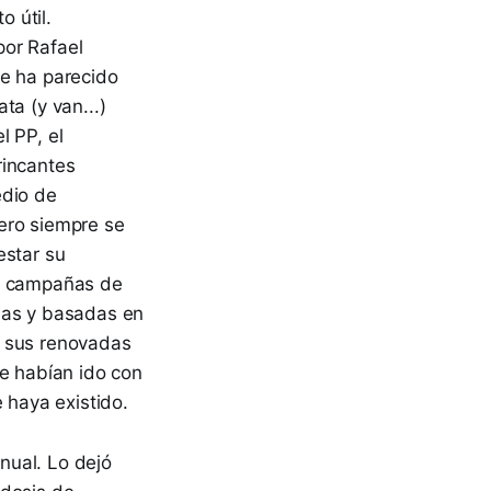
o útil.
por Rafael
re ha parecido
ta (y van...)
l PP, el
rincantes
edio de
ero siempre se
estar su
as campañas de
bas y basadas en
n sus renovadas
se habían ido con
 haya existido.
nual. Lo dejó