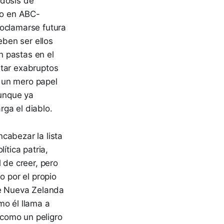
edosis de
lo en ABC-
roclamarse futura
ben ser ellos
n pastas en el
ltar exabruptos
 un mero papel
aunque ya
ga el diablo.
ncabezar la lista
ítica patria,
 de creer, pero
o por el propio
de Nueva Zelanda
o él llama a
 como un peligro