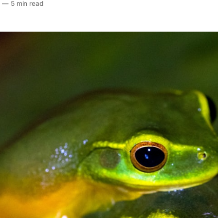
9
—
5 min read