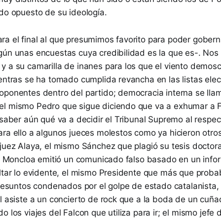
ado opuesto de su ideología.
a el final al que presumimos favorito para poder gobern
ún unas encuestas cuya credibilidad es la que es-. Nos r
y a su camarilla de inanes para los que el viento demos
entras se ha tomado cumplida revancha en las listas elec
oponentes dentro del partido; democracia interna se lla
l mismo Pedro que sigue diciendo que va a exhumar a 
 saber aún qué va a decidir el Tribunal Supremo al respe
ra ello a algunos jueces molestos como ya hicieron otros
juez Alaya, el mismo Sánchez que plagió su tesis doctora
 de Moncloa emitió un comunicado falso basado en un info
ultar lo evidente, el mismo Presidente que más que prob
presuntos condenados por el golpe de estado catalanista,
l asiste a un concierto de rock que a la boda de un cuña
o los viajes del Falcon que utiliza para ir; el mismo jefe