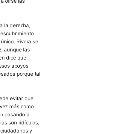
a oírse las
a la derecha,
 descubrimiento
 único. Rivera se
z, aunque las
en dice que
 esos apoyos
esados porque tal
ede evitar que
l vez más como
tén pasando a
as son ridículos,
s ciudadanos y