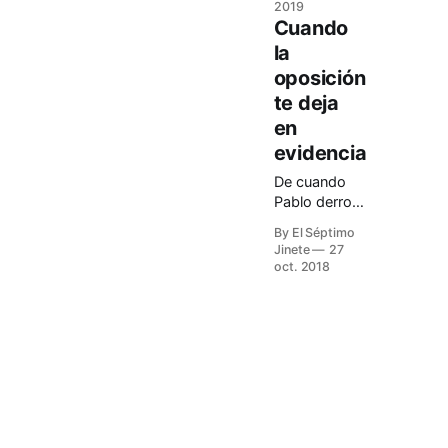
del aspirante
2019
Sánchez,
Cuando
para echar a
la
correr.
oposición
te deja
en
evidencia
De cuando
Pablo derrotó
a Pedro
By El Séptimo
Jinete
27
oct. 2018